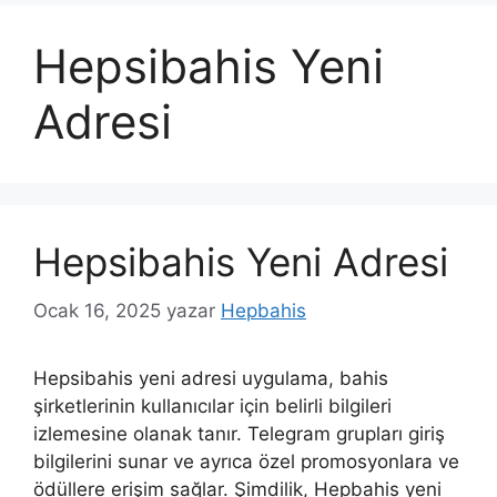
Hepsibahis Yeni
Adresi
Hepsibahis Yeni Adresi
Ocak 16, 2025
yazar
Hepbahis
Hepsibahis yeni adresi uygulama, bahis
şirketlerinin kullanıcılar için belirli bilgileri
izlemesine olanak tanır. Telegram grupları giriş
bilgilerini sunar ve ayrıca özel promosyonlara ve
ödüllere erişim sağlar. Şimdilik, Hepbahis yeni