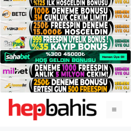
İçeriğe
atla
Menü