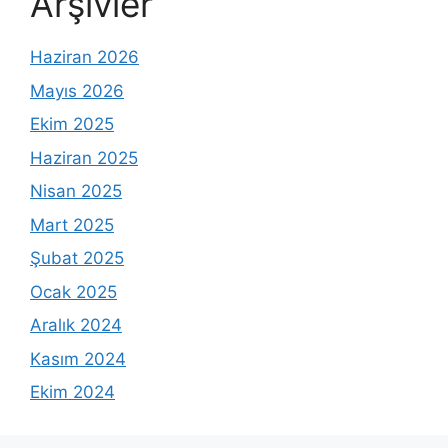
Arşivler
Haziran 2026
Mayıs 2026
Ekim 2025
Haziran 2025
Nisan 2025
Mart 2025
Şubat 2025
Ocak 2025
Aralık 2024
Kasım 2024
Ekim 2024