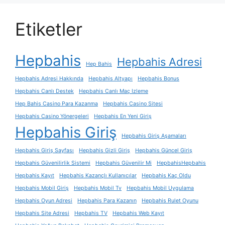
Etiketler
Hepbahis
Hepbahis Adresi
Hep Bahis
Hepbahis Adresi Hakkında
Hepbahis Altyapı
Hepbahis Bonus
Hepbahis Canlı Destek
Hepbahis Canlı Maç Izleme
Hep Bahis Casino Para Kazanma
Hepbahis Casino Sitesi
Hepbahis Casino Yönergeleri
Hepbahis En Yeni Giriş
Hepbahis Giriş
Hepbahis Giriş Aşamaları
Hepbahis Giriş Sayfası
Hepbahis Gizli Giriş
Hepbahis Güncel Giriş
Hepbahis Güvenilirlik Sistemi
Hepbahis Güvenilir Mi
HepbahisHepbahis
Hepbahis Kayıt
Hepbahis Kazançlı Kullanıcılar
Hepbahis Kaç Oldu
Hepbahis Mobil Giriş
Hepbahis Mobil Tv
Hepbahis Mobil Uygulama
Hepbahis Oyun Adresi
Hepbahis Para Kazanın
Hepbahis Rulet Oyunu
Hepbahis Site Adresi
Hepbahis TV
Hepbahis Web Kayıt