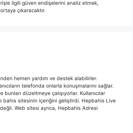
le ilgili güven endişelerini analiz etmek,
rtaya çıkaracaktır.
inden hemen yardım ve destek alabilirler.
anıcıların telefonda onlarla konuşmalarını sağlar.
ve bunları düzeltmeye çalışıyorlar. Kullanıcılar
 bahis sitesinin içeriğini geliştirdi. Hepbahis Live
 değil. Web sitesi ayrıca, Hepbahis Adresi