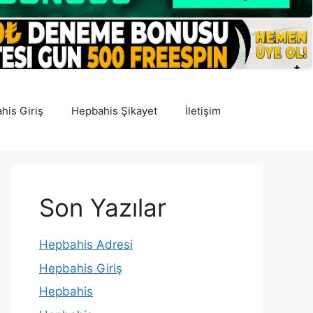
his Giriş
Hepbahis Şikayet
İletişim
Son Yazılar
Hepbahis Adresi
Hepbahis Giriş
Hepbahis