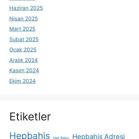
Haziran 2025
Nisan 2025
Mart 2025
Şubat 2025
Ocak 2025
Aralık 2024
Kasım 2024
Ekim 2024
Etiketler
Hepbahis
Hepbahis Adresi
Hep Bahis