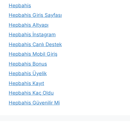
Hepbahis
Hepbahis Giriş Sayfası
Hepbahis Altyapı
Hepbahis İnstagram
Hepbahis Canlı Destek
Hepbahis Mobil Giriş
Hepbahis Bonus
Hepbahis Üyelik
Hepbahis Kayıt
Hepbahis Kaç Oldu
Hepbahis Güvenilir Mi