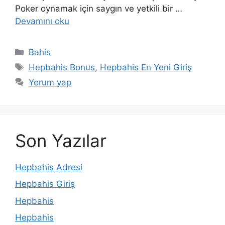
Poker oynamak için saygın ve yetkili bir …
Devamını oku
Kategoriler
Bahis
Etiketler
Hepbahis Bonus
,
Hepbahis En Yeni Giriş
Yorum yap
Son Yazılar
Hepbahis Adresi
Hepbahis Giriş
Hepbahis
Hepbahis