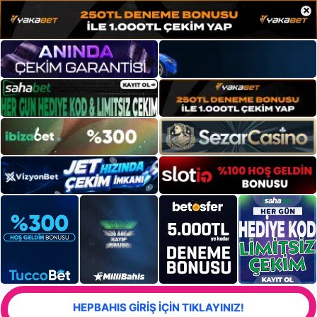
×
HEPBAHIS GİRİŞ İÇİN TIKLAYINIZ!