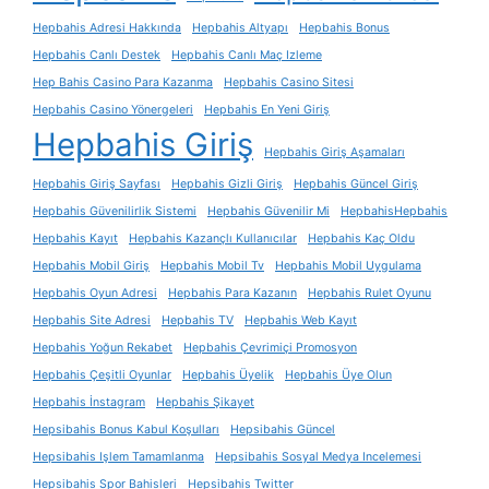
Hepbahis Adresi Hakkında
Hepbahis Altyapı
Hepbahis Bonus
Hepbahis Canlı Destek
Hepbahis Canlı Maç Izleme
Hep Bahis Casino Para Kazanma
Hepbahis Casino Sitesi
Hepbahis Casino Yönergeleri
Hepbahis En Yeni Giriş
Hepbahis Giriş
Hepbahis Giriş Aşamaları
Hepbahis Giriş Sayfası
Hepbahis Gizli Giriş
Hepbahis Güncel Giriş
Hepbahis Güvenilirlik Sistemi
Hepbahis Güvenilir Mi
HepbahisHepbahis
Hepbahis Kayıt
Hepbahis Kazançlı Kullanıcılar
Hepbahis Kaç Oldu
Hepbahis Mobil Giriş
Hepbahis Mobil Tv
Hepbahis Mobil Uygulama
Hepbahis Oyun Adresi
Hepbahis Para Kazanın
Hepbahis Rulet Oyunu
Hepbahis Site Adresi
Hepbahis TV
Hepbahis Web Kayıt
Hepbahis Yoğun Rekabet
Hepbahis Çevrimiçi Promosyon
Hepbahis Çeşitli Oyunlar
Hepbahis Üyelik
Hepbahis Üye Olun
Hepbahis İnstagram
Hepbahis Şikayet
Hepsibahis Bonus Kabul Koşulları
Hepsibahis Güncel
Hepsibahis Işlem Tamamlanma
Hepsibahis Sosyal Medya Incelemesi
Hepsibahis Spor Bahisleri
Hepsibahis Twitter