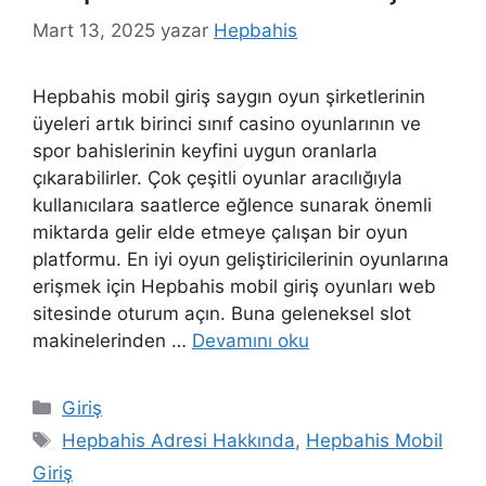
Mart 13, 2025
yazar
Hepbahis
Hepbahis mobil giriş saygın oyun şirketlerinin
üyeleri artık birinci sınıf casino oyunlarının ve
spor bahislerinin keyfini uygun oranlarla
çıkarabilirler. Çok çeşitli oyunlar aracılığıyla
kullanıcılara saatlerce eğlence sunarak önemli
miktarda gelir elde etmeye çalışan bir oyun
platformu. En iyi oyun geliştiricilerinin oyunlarına
erişmek için Hepbahis mobil giriş oyunları web
sitesinde oturum açın. Buna geleneksel slot
makinelerinden …
Devamını oku
Kategoriler
Giriş
Etiketler
Hepbahis Adresi Hakkında
,
Hepbahis Mobil
Giriş