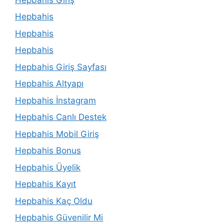
Hepbahis
Hepbahis
Hepbahis
Hepbahis Giriş Sayfası
Hepbahis Altyapı
Hepbahis İnstagram
Hepbahis Canlı Destek
Hepbahis Mobil Giriş
Hepbahis Bonus
Hepbahis Üyelik
Hepbahis Kayıt
Hepbahis Kaç Oldu
Hepbahis Güvenilir Mi