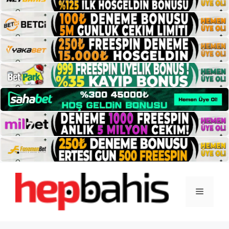
İçeriğe
atla
Menü