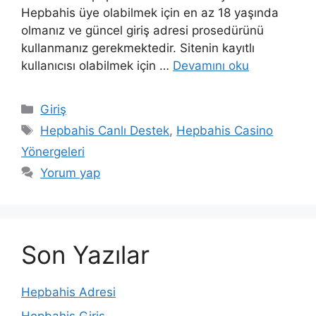
Hepbahis üye olabilmek için en az 18 yaşında
olmanız ve güncel giriş adresi prosedürünü
kullanmanız gerekmektedir. Sitenin kayıtlı
kullanıcısı olabilmek için …
Devamını oku
Kategoriler
Giriş
Etiketler
Hepbahis Canlı Destek
,
Hepbahis Casino
Yönergeleri
Yorum yap
Son Yazılar
Hepbahis Adresi
Hepbahis Giriş