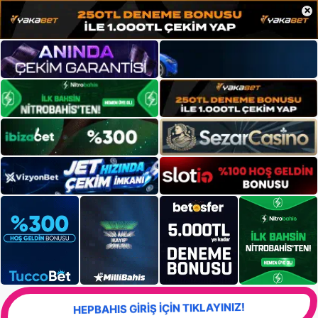
×
HEPBAHIS GİRİŞ İÇİN TIKLAYINIZ!