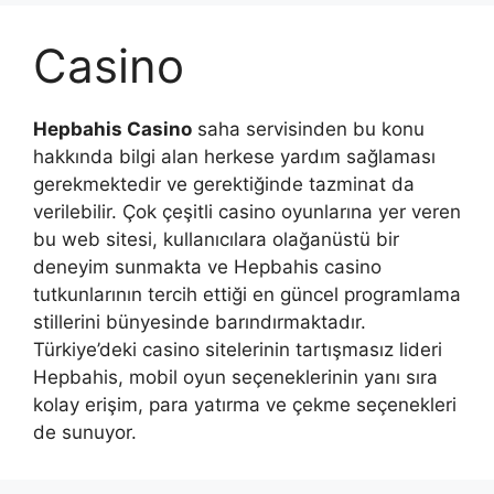
Casino
Hepbahis Casino
saha servisinden bu konu
hakkında bilgi alan herkese yardım sağlaması
gerekmektedir ve gerektiğinde tazminat da
verilebilir. Çok çeşitli casino oyunlarına yer veren
bu web sitesi, kullanıcılara olağanüstü bir
deneyim sunmakta ve Hepbahis casino
tutkunlarının tercih ettiği en güncel programlama
stillerini bünyesinde barındırmaktadır.
Türkiye’deki casino sitelerinin tartışmasız lideri
Hepbahis, mobil oyun seçeneklerinin yanı sıra
kolay erişim, para yatırma ve çekme seçenekleri
de sunuyor.