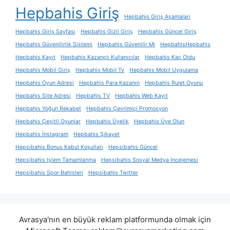
Hepbahis Giriş
Hepbahis Giriş Aşamaları
Hepbahis Giriş Sayfası
Hepbahis Gizli Giriş
Hepbahis Güncel Giriş
Hepbahis Güvenilirlik Sistemi
Hepbahis Güvenilir Mi
HepbahisHepbahis
Hepbahis Kayıt
Hepbahis Kazançlı Kullanıcılar
Hepbahis Kaç Oldu
Hepbahis Mobil Giriş
Hepbahis Mobil Tv
Hepbahis Mobil Uygulama
Hepbahis Oyun Adresi
Hepbahis Para Kazanın
Hepbahis Rulet Oyunu
Hepbahis Site Adresi
Hepbahis TV
Hepbahis Web Kayıt
Hepbahis Yoğun Rekabet
Hepbahis Çevrimiçi Promosyon
Hepbahis Çeşitli Oyunlar
Hepbahis Üyelik
Hepbahis Üye Olun
Hepbahis İnstagram
Hepbahis Şikayet
Hepsibahis Bonus Kabul Koşulları
Hepsibahis Güncel
Hepsibahis Işlem Tamamlanma
Hepsibahis Sosyal Medya Incelemesi
Hepsibahis Spor Bahisleri
Hepsibahis Twitter
Avrasya'nın en büyük reklam platformunda olmak için