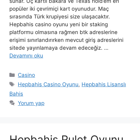
sunar. Üç kartlı bakara ve Texas hold’em en
popüler iki çevrimiçi kart oyunudur. Maç
sırasında Türk krupiyesi size ulaşacaktır.
Hepbahis casino oyunu yeni bir staking
platformu olmasına rağmen btk adreslerine
erişimi sınırlandırırken mevcut giriş adreslerini
sitede yayınlamaya devam edeceğiz. …
Devamını oku
Kategoriler
Casino
Etiketler
Hepbahis Casino Oyunu
,
Hepbahis Lisanslı
Bahis
Yorum yap
Hepbahis Rulet Oyunu