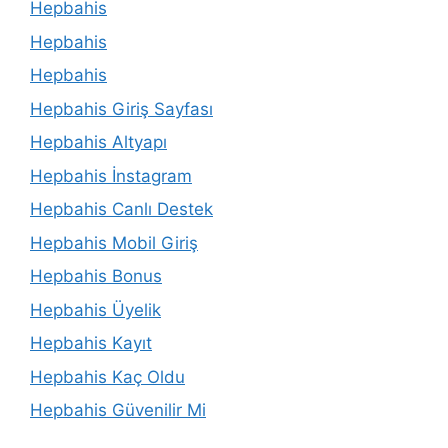
Hepbahis
Hepbahis
Hepbahis
Hepbahis Giriş Sayfası
Hepbahis Altyapı
Hepbahis İnstagram
Hepbahis Canlı Destek
Hepbahis Mobil Giriş
Hepbahis Bonus
Hepbahis Üyelik
Hepbahis Kayıt
Hepbahis Kaç Oldu
Hepbahis Güvenilir Mi